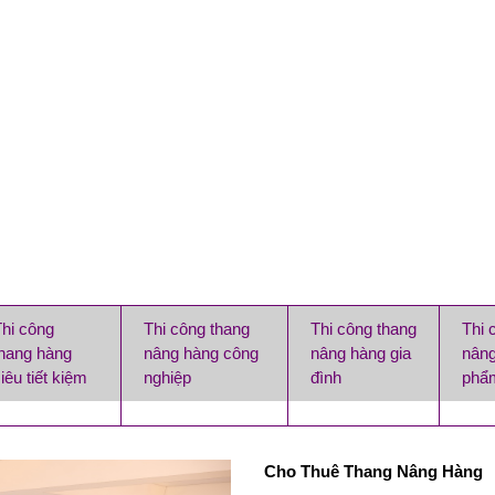
Thi công
Thi công thang
Thi công thang
Thi 
thang hàng
nâng hàng công
nâng hàng gia
nâng
iêu tiết kiệm
nghiệp
đình
phẩ
Cho Thuê Thang Nâng Hàng