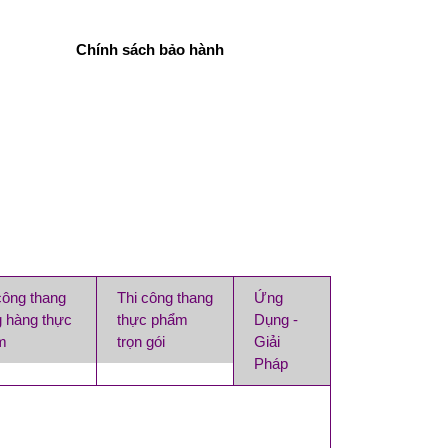
Chính sách bảo hành
công thang
Thi công thang
Ứng
 hàng thực
thực phẩm
Dụng -
m
trọn gói
Giải
Pháp