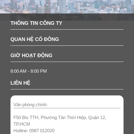
THÔNG TIN CÔNG TY
QUAN HỆ CỔ ĐÔNG
GIỜ HOẠT ĐỘNG
8:00 AM - 8:00 PM
LIÊN HỆ
Văn phòng chính:
F50 Bis TTH, Phường Tân Thới Hiệp, Quận 12,
TP.HCM
Hotline: 0987 012020