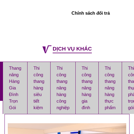
Chính sách đổi trả
DỊCH VỤ KHÁC
Thang
Thi
Thi
Thi
Thi
Thi
nâng
công
công
công
công
cô
Hàng
thang
thang
thang
thang
th
Gia
hàng
nâng
nâng
nâng
th
Đình
siêu
hàng
hàng
hàng
ph
Trọn
tiết
công
gia
thực
trọ
Gói
kiệm
nghiệp
đình
phẩm
gói