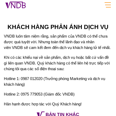
TRANG CHỦ
VỀ CHÚNG TÔI
KHÁCH HÀNG PHẢN ÁNH DỊCH VỤ
BÁO GIÁ
VNDB luôn tâm niệm rằng, sản phẩm của VNDB có thể chưa
DỊCH VỤ
được quá tuyệt vời. Nhưng toàn thể lãnh đạo và nhân
COMBO GIÁ TỐT
viên VNDB sẽ cam kết đem đến dịch vụ khách hàng tử tế nhất.
CSKH
Khi có các khiếu nại về sản phẩm, dịch vụ hoặc bất cứ vấn đề
BẢN TIN
gì liên quan VNDB. Quý khách hàng có thể liên hệ trực tiếp với
chúng tôi qua các số điện thoại sau:
LIÊN HỆ
Hotline 1: 0987 012020 (Trưởng phòng Marketing và dịch vụ
Giờ mở cửa
khách hàng)
8:00 AM - 8:00 PM
19001299
Hotline 2: 0975 779053 (Giám đốc VNDB)
BÁO GIÁ DỊCH VỤ
Hân hạnh được hợp tác với Quý Khách hàng!
BẢN TIN KHÁC