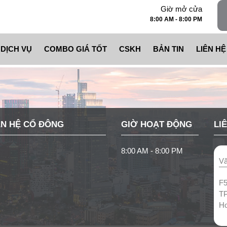
Giờ mở cửa
8:00 AM - 8:00 PM
DỊCH VỤ
COMBO GIÁ TỐT
CSKH
BẢN TIN
LIÊN HỆ
THI CÔNG THANG NÂNG HÀNG CÔNG NGHIỆP
COMBO THANG NÂNG HÀNG CÔNG NGHIỆP
CHÍNH SÁCH ĐỔI TRẢ
THI CÔNG THANG NÂNG HÀNG GIA ĐÌNH
COMBO THANG THỰC PHẨM CAO CẤP
CHÍNH SÁCH BẢO HÀNH
N HỆ CỔ ĐÔNG
GIỜ HOẠT ĐỘNG
LI
THI CÔNG THANG NÂNG HÀNG THỰC PHẨM
COMBO THANG GIA ĐÌNH GIÁ TIẾT KIỆM
CHÍNH SÁCH BẢO TRÌ
8:00 AM - 8:00 PM
Vă
CHO THUÊ THANG NÂNG HÀNG
COMBO THANG SIÊU TIẾT KIỆM
KHÁCH HÀNG PHẢN ÁNH DỊ
F5
T
ỨNG DỤNG – GIẢI PHÁP
COMBO THANG TRƯỜNG HỌC, PHÒNG SẠCH
Ho