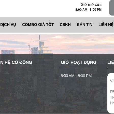
Giờ mở cửa
8:00 AM - 8:00 PM
DỊCH VỤ
COMBO GIÁ TỐT
CSKH
BẢN TIN
LIÊN HỆ
THI CÔNG THANG NÂNG HÀNG CÔNG NGHIỆP
COMBO THANG NÂNG HÀNG CÔNG NGHIỆP
CHÍNH SÁCH ĐỔI TRẢ
THI CÔNG THANG NÂNG HÀNG GIA ĐÌNH
COMBO THANG THỰC PHẨM CAO CẤP
CHÍNH SÁCH BẢO HÀNH
N HỆ CỔ ĐÔNG
GIỜ HOẠT ĐỘNG
LI
THI CÔNG THANG NÂNG HÀNG THỰC PHẨM
COMBO THANG GIA ĐÌNH GIÁ TIẾT KIỆM
CHÍNH SÁCH BẢO TRÌ
8:00 AM - 8:00 PM
Vă
CHO THUÊ THANG NÂNG HÀNG
COMBO THANG SIÊU TIẾT KIỆM
KHÁCH HÀNG PHẢN ÁNH DỊ
F5
T
ỨNG DỤNG – GIẢI PHÁP
COMBO THANG TRƯỜNG HỌC, PHÒNG SẠCH
Ho